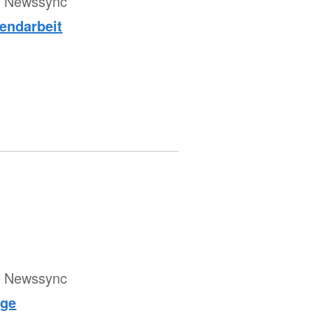
ür Newssync
endarbeit
ür Newssync
lge