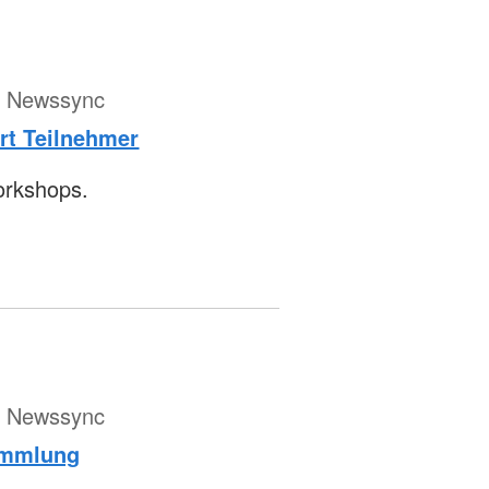
ür Newssync
rt Teilnehmer
orkshops.
ür Newssync
ammlung