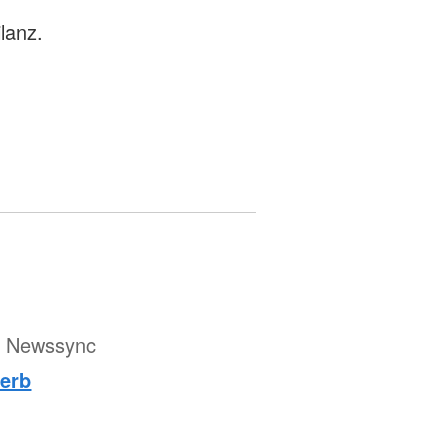
ilanz.
ür Newssync
werb