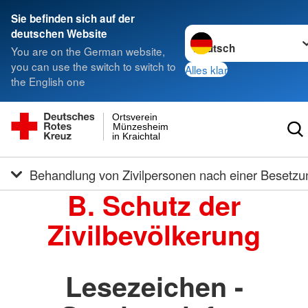
Sie befinden sich auf der
Sprache wechseln zu
deutschen Website
You are on the German website,
you can use the switch to switch to
Alles klar
the English one
Ortsverein
Münzesheim
in Kraichtal
Behandlung von Zivilpersonen nach einer Besetzu
B. Schutz der
Zivilbevölkerung
Lesezeichen -