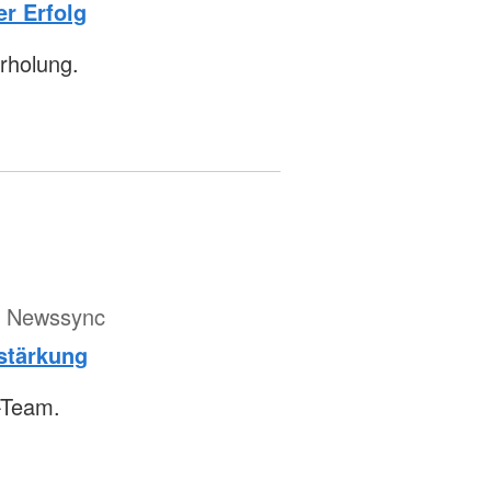
er Erfolg
rholung.
ür Newssync
rstärkung
-Team.