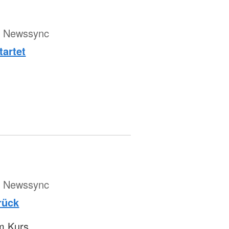
ür Newssync
artet
ür Newssync
rück
m Kurs.