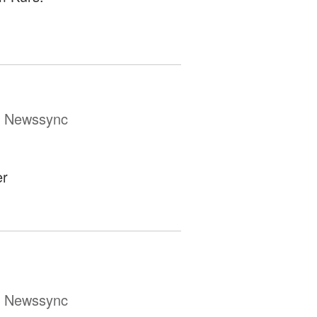
ür Newssync
er
ür Newssync