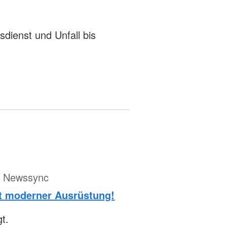
sdienst und Unfall bis
ür Newssync
t moderner Ausrüstung!
t.